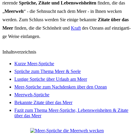
rie­ren­de
Sprü­che, Zita­te und Lebens­weis­hei­ten
finden, die das
„
Meer­weh
“ - die Sehn­sucht nach dem Meer - in Ihnen wecken
werden. Zum Schluss werden Sie eini­ge bekann­te
Zita­te über das
Meer
finden, die die Schön­heit und
Kraft
des Ozeans auf einzig­ar­ti­
ge Weise einfan­gen.
Inhalts­ver­zeich­nis
Kurze Meer-Sprü­che
Sprü­che zum Thema Meer & Seele
Lusti­ge Sprü­che über Urlaub am Meer
Meer-Sprü­che zum Nach­den­ken über den Ozean
Meer­weh-Sprü­che
Bekann­te Zita­te über das Meer
Fazit zum Thema Meer-Sprü­che, Lebens­weis­hei­ten & Zita­te
über das Meer