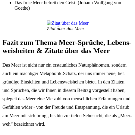
Das freie Meer befreit den Geist. (Johann Wolf­gang von
Goethe)
Zitat über das Meer
Fazit zum Thema Meer-Sprü­che, Lebens­
weis­hei­ten & Zita­te über das Meer
Das Meer ist nicht nur ein erstaun­li­ches Natur­phä­no­men, sondern
auch ein mäch­ti­ger Meta­pho­rik-Schatz, der uns immer neue, tief­
grün­di­ge Einsich­ten und Lebens­weis­hei­ten bietet. In den Zita­ten
und Sprü­chen, die wir Ihnen in diesem Beitrag vorge­stellt haben,
spie­gelt das Meer eine Viel­zahl von mensch­li­chen Erfah­run­gen und
Gefüh­len wider - von der Freu­de und Entspan­nung, die ein Urlaub
am Meer mit sich bringt, bis hin zur tiefen Sehn­sucht, die als „Meer­
weh“ bezeich­net wird.