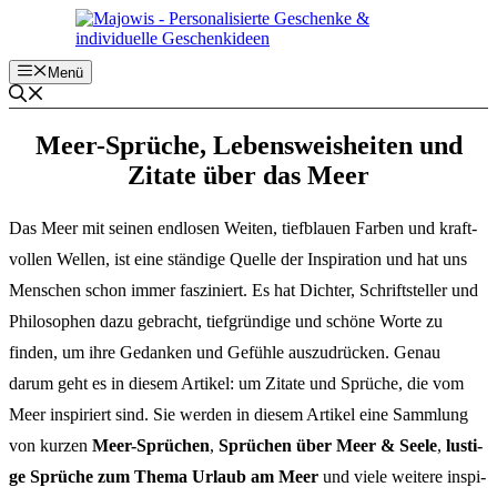
Zum
Inhalt
springen
Menü
Meer-Sprü­che, Lebens­weis­hei­ten und
Zita­te über das Meer
Das Meer mit seinen endlo­sen Weiten, tief­blau­en Farben und kraft­
vol­len Wellen, ist eine stän­di­ge Quel­le der Inspi­ra­ti­on und hat uns
Menschen schon immer faszi­niert. Es hat Dich­ter, Schrift­stel­ler und
Philo­so­phen dazu gebracht, tief­grün­di­ge und schö­ne Worte zu
finden, um ihre Gedan­ken und Gefüh­le auszu­drü­cken. Genau
darum geht es in diesem Arti­kel: um Zita­te und Sprü­che, die vom
Meer inspi­riert sind. Sie werden in diesem Arti­kel eine Samm­lung
von kurzen
Meer-Sprü­chen
,
Sprü­chen über Meer & Seele
,
lusti­
ge Sprü­che zum Thema Urlaub am Meer
und viele weite­re inspi­