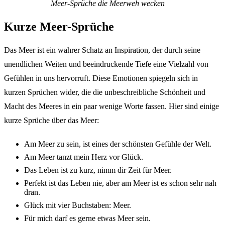
Meer-Sprü­che die Meer­weh wecken
Kurze Meer-Sprü­che
Das Meer ist ein wahrer Schatz an Inspi­ra­ti­on, der durch seine
unend­li­chen Weiten und beein­dru­cken­de Tiefe eine Viel­zahl von
Gefüh­len in uns hervor­ruft. Diese Emotio­nen spie­geln sich in
kurzen Sprü­chen wider, die die unbe­schreib­li­che Schön­heit und
Macht des Meeres in ein paar weni­ge Worte fassen. Hier sind eini­ge
kurze Sprü­che über das Meer:
Am Meer zu sein, ist eines der schöns­ten Gefüh­le der Welt.
Am Meer tanzt mein Herz vor Glück.
Das Leben ist zu kurz, nimm dir Zeit für Meer.
Perfekt ist das Leben nie, aber am Meer ist es schon sehr nah
dran.
Glück mit vier Buch­sta­ben: Meer.
Für mich darf es gerne etwas Meer sein.