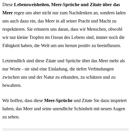
Diese
Lebens­weis­hei­ten, Meer-Sprü­che und Zita­te über das
Meer
regen uns aber nicht nur zum Nach­den­ken an, sondern laden
uns auch dazu ein, das Meer in all seiner Pracht und Macht zu
respek­tie­ren. Sie erin­nern uns daran, dass wir Menschen, obwohl
wir nur klei­ne Trop­fen im Ozean des Lebens sind, immer noch die
Fähig­keit haben, die Welt um uns herum posi­tiv zu beein­flus­sen.
Letzt­end­lich sind diese Zita­te und Sprü­che über das Meer mehr als
nur Worte - sie sind eine Einla­dung, die tiefen Verbin­dun­gen
zwischen uns und der Natur zu erkun­den, zu schät­zen und zu
bewah­ren.
Wir hoffen, dass diese
Meer-Sprü­che
und Zita­te Sie dazu inspi­riert
haben, das Meer und seine unend­li­che Schön­heit mit neuen Augen
zu sehen.