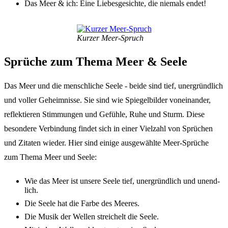
Das Meer & ich: Eine Liebes­ge­sich­te, die niemals endet!
Kurzer Meer-Spruch
Sprü­che zum Thema Meer & Seele
Das Meer und die mensch­li­che Seele - beide sind tief, uner­gründ­lich
und voller Geheim­nis­se. Sie sind wie Spie­gel­bil­der vonein­an­der,
reflek­tie­ren Stim­mun­gen und Gefüh­le, Ruhe und Sturm. Diese
beson­de­re Verbin­dung findet sich in einer Viel­zahl von Sprü­chen
und Zita­ten wieder. Hier sind eini­ge ausge­wähl­te Meer-Sprü­che
zum Thema Meer und Seele:
Wie das Meer ist unse­re Seele tief, uner­gründ­lich und unend­
lich.
Die Seele hat die Farbe des Meeres.
Die Musik der Wellen strei­chelt die Seele.