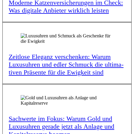
Moder­ne Katzen­ver­si­che­run­gen im Check:
Was digi­ta­le Anbie­ter wirk­lich leis­ten
Zeit­lo­se Eleganz verschen­ken: Warum
Luxus­uh­ren und edler Schmuck die ulti­ma­
ti­ven Präsen­te für die Ewig­keit sind
Sach­wer­te im Fokus: Warum Gold und
Luxus­uh­ren gera­de jetzt als Anla­ge und