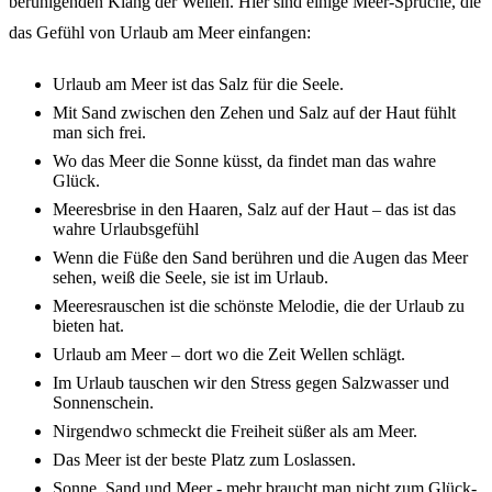
beru­hi­gen­den Klang der Wellen. Hier sind eini­ge Meer-Sprü­che, die
das Gefühl von Urlaub am Meer einfan­gen:
Urlaub am Meer ist das Salz für die Seele.
Mit Sand zwischen den Zehen und Salz auf der Haut fühlt
man sich frei.
Wo das Meer die Sonne küsst, da findet man das wahre
Glück.
Meeres­bri­se in den Haaren, Salz auf der Haut – das ist das
wahre Urlaubs­ge­fühl
Wenn die Füße den Sand berüh­ren und die Augen das Meer
sehen, weiß die Seele, sie ist im Urlaub.
Meeres­rau­schen ist die schöns­te Melo­die, die der Urlaub zu
bieten hat.
Urlaub am Meer – dort wo die Zeit Wellen schlägt.
Im Urlaub tauschen wir den Stress gegen Salz­was­ser und
Sonnen­schein.
Nirgend­wo schmeckt die Frei­heit süßer als am Meer.
Das Meer ist der beste Platz zum Loslas­sen.
Sonne, Sand und Meer - mehr braucht man nicht zum Glück­