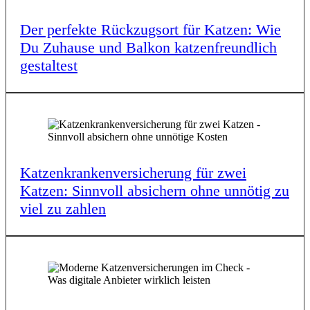
Der perfek­te Rück­zugs­ort für Katzen: Wie
Du Zuhau­se und Balkon katzen­freund­lich
gestal­test
Katzen­kran­ken­ver­si­che­rung für zwei
Katzen: Sinn­voll absi­chern ohne unnö­tig zu
viel zu zahlen