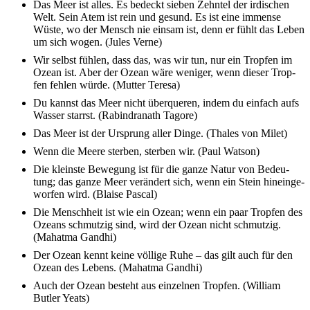
Das Meer ist alles. Es bedeckt sieben Zehn­tel der irdi­schen
Welt. Sein Atem ist rein und gesund. Es ist eine immense
Wüste, wo der Mensch nie einsam ist, denn er fühlt das Leben
um sich wogen. (Jules Verne)
Wir selbst fühlen, dass das, was wir tun, nur ein Trop­fen im
Ozean ist. Aber der Ozean wäre weni­ger, wenn dieser Trop­
fen fehlen würde. (Mutter Tere­sa)
Du kannst das Meer nicht über­que­ren, indem du einfach aufs
Wasser starrst. (Rabin­dra­nath Tago­re)
Das Meer ist der Ursprung aller Dinge. (Thales von Milet)
Wenn die Meere ster­ben, ster­ben wir. (Paul Watson)
Die kleins­te Bewe­gung ist für die ganze Natur von Bedeu­
tung; das ganze Meer verän­dert sich, wenn ein Stein hinein­ge­
wor­fen wird. (Blai­se Pascal)
Die Mensch­heit ist wie ein Ozean; wenn ein paar Trop­fen des
Ozeans schmut­zig sind, wird der Ozean nicht schmut­zig.
(Mahat­ma Gandhi)
Der Ozean kennt keine völli­ge Ruhe – das gilt auch für den
Ozean des Lebens. (Mahat­ma Gandhi)
Auch der Ozean besteht aus einzel­nen Trop­fen. (William
Butler Yeats)