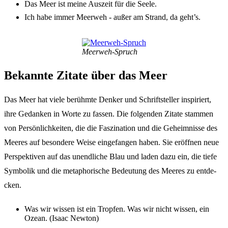
Das Meer ist meine Auszeit für die Seele.
Ich habe immer Meer­weh - außer am Strand, da geht’s.
Meer­weh-Spruch
Bekann­te Zita­te über das Meer
Das Meer hat viele berühm­te Denker und Schrift­stel­ler inspi­riert,
ihre Gedan­ken in Worte zu fassen. Die folgen­den Zita­te stam­men
von Persön­lich­kei­ten, die die Faszi­na­ti­on und die Geheim­nis­se des
Meeres auf beson­de­re Weise einge­fan­gen haben. Sie eröff­nen neue
Perspek­ti­ven auf das unend­li­che Blau und laden dazu ein, die tiefe
Symbo­lik und die meta­pho­ri­sche Bedeu­tung des Meeres zu entde­
cken.
Was wir wissen ist ein Trop­fen. Was wir nicht wissen, ein
Ozean. (Isaac Newton)