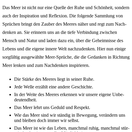
Das Meer ist nicht nur eine Quel­le der Ruhe und Schön­heit, sondern
auch der Inspi­ra­ti­on und Refle­xi­on. Die folgen­de Samm­lung von
Sprü­chen bringt den Zauber des Meeres näher und regt zum Nach­
den­ken an. Sie erin­nern uns an die tiefe Verbin­dung zwischen
Mensch und Natur und laden dazu ein, über die Geheim­nis­se des
Lebens und die eige­ne inne­re Welt nach­zu­den­ken. Hier nun eini­ge
sorg­fäl­tig ausge­wähl­te Meer-Sprü­che, die die Gedan­ken in Rich­tung
Meer lenken und zum Nach­den­ken inspi­rie­ren.
Die Stär­ke des Meeres liegt in seiner Ruhe.
Jede Welle erzählt eine ande­re Geschich­te.
In der Weite des Meeres erken­nen wir unse­re eige­ne Unbe­
deut­end­heit.
Das Meer lehrt uns Geduld und Respekt.
Wie das Meer sind wir stän­dig in Bewe­gung, verän­dern uns
und blei­ben doch immer wir selbst.
Das Meer ist wie das Leben, manch­mal ruhig, manch­mal stür­