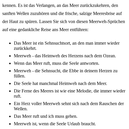
kennen. Es ist das Verlan­gen, an das Meer zurück­zu­keh­ren, den
sanf­ten Wellen zuzu­hö­ren und die frische, salzi­ge Meeres­bri­se auf
der Haut zu spüren. Lassen Sie sich von diesen Meer­weh-Sprü­chen
auf eine gedank­li­che Reise ans Meer entfüh­ren:
Das Meer ist ein Sehn­suchts­ort, an den man immer wieder
zurück­kehrt.
Meer­weh - das Heim­weh des Herzens nach dem Ozean.
Wenn das Meer ruft, muss die Seele antwor­ten.
Meer­weh - die Sehn­sucht, die Ebbe in deinem Herzen zu
füllen.
Die Seele hat manch­mal Heim­weh nach dem Meer.
Die Ferne des Meeres ist wie eine Melo­die, die immer wieder
ruft.
Ein Herz voller Meer­weh sehnt sich nach dem Rauschen der
Wellen.
Das Meer ruft und ich muss gehen.
Meer­weh ist, wenn die Seele Urlaub braucht.