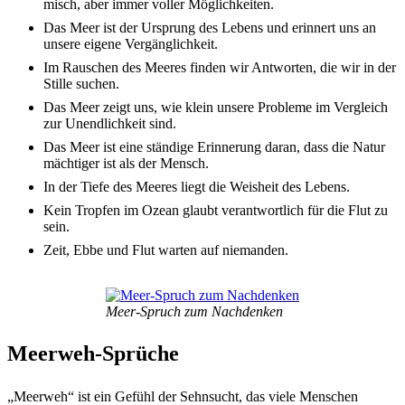
misch, aber immer voller Möglich­kei­ten.
Das Meer ist der Ursprung des Lebens und erin­nert uns an
unse­re eige­ne Vergäng­lich­keit.
Im Rauschen des Meeres finden wir Antwor­ten, die wir in der
Stil­le suchen.
Das Meer zeigt uns, wie klein unse­re Proble­me im Vergleich
zur Unend­lich­keit sind.
Das Meer ist eine stän­di­ge Erin­ne­rung daran, dass die Natur
mäch­ti­ger ist als der Mensch.
In der Tiefe des Meeres liegt die Weis­heit des Lebens.
Kein Trop­fen im Ozean glaubt verant­wort­lich für die Flut zu
sein.
Zeit, Ebbe und Flut warten auf nieman­den.
Meer-Spruch zum Nach­den­ken
Meer­weh-Sprü­che
„Meer­weh“ ist ein Gefühl der Sehn­sucht, das viele Menschen