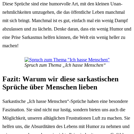
Diese Sprü­che sind eine humor­vol­le Art, mit den klei­nen Unan­
nehm­lich­kei­ten umzu­ge­hen, die das öffent­li­che Leben manch­mal
mit sich bringt. Manch­mal ist es gut, einfach mal ein wenig Dampf
abzu­las­sen und zu lächeln. Denke daran, dass ein wenig Humor und
eine Prise Sarkas­mus helfen können, die Welt ein wenig heller zu
machen!
Spruch zum Thema „Ich hasse Menschen“
Fazit: Warum wir diese sarkas­ti­schen
Sprü­che über Menschen lieben
Sarkas­ti­sche „Ich hasse Menschen“-Sprüche haben eine beson­de­re
Faszi­na­ti­on. Sie sind nicht nur lustig, sondern bieten uns auch die
Möglich­keit, unse­ren alltäg­li­chen Frus­tra­tio­nen Luft zu machen. Sie
helfen uns, die Absur­di­tä­ten des Lebens mit Humor zu nehmen und