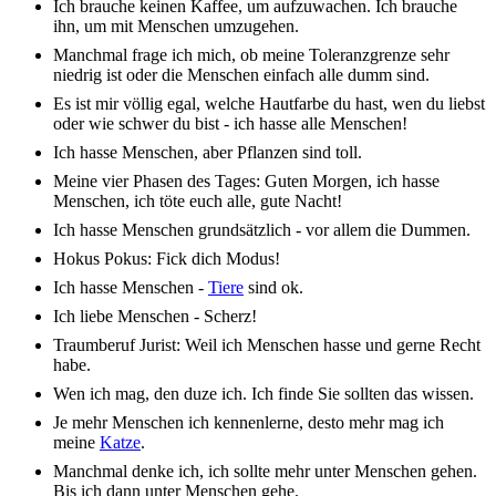
Ich brau­che keinen Kaffee, um aufzu­wa­chen. Ich brau­che
ihn, um mit Menschen umzu­ge­hen.
Manch­mal frage ich mich, ob meine Tole­ranz­gren­ze sehr
nied­rig ist oder die Menschen einfach alle dumm sind.
Es ist mir völlig egal, welche Haut­far­be du hast, wen du liebst
oder wie schwer du bist - ich hasse alle Menschen!
Ich hasse Menschen, aber Pflan­zen sind toll.
Meine vier Phasen des Tages: Guten Morgen, ich hasse
Menschen, ich töte euch alle, gute Nacht!
Ich hasse Menschen grund­sätz­lich - vor allem die Dummen.
Hokus Pokus: Fick dich Modus!
Ich hasse Menschen -
Tiere
sind ok.
Ich liebe Menschen - Scherz!
Traum­be­ruf Jurist: Weil ich Menschen hasse und gerne Recht
habe.
Wen ich mag, den duze ich. Ich finde Sie soll­ten das wissen.
Je mehr Menschen ich kennen­ler­ne, desto mehr mag ich
meine
Katze
.
Manch­mal denke ich, ich soll­te mehr unter Menschen gehen.
Bis ich dann unter Menschen gehe.