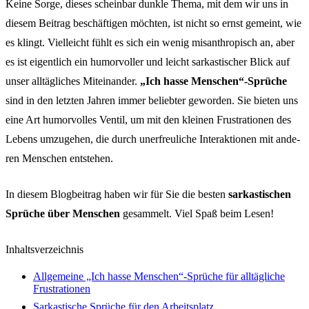
Keine Sorge, dieses schein­bar dunk­le Thema, mit dem wir uns in
diesem Beitrag beschäf­ti­gen möch­ten, ist nicht so ernst gemeint, wie
es klingt. Viel­leicht fühlt es sich ein wenig misan­thro­pisch an, aber
es ist eigent­lich ein humor­vol­ler und leicht sarkas­ti­scher Blick auf
unser alltäg­li­ches Mitein­an­der.
„Ich hasse Menschen“-Sprüche
sind in den letz­ten Jahren immer belieb­ter gewor­den. Sie bieten uns
eine Art humor­vol­les Ventil, um mit den klei­nen Frus­tra­tio­nen des
Lebens umzu­ge­hen, die durch uner­freu­li­che Inter­ak­tio­nen mit ande­
ren Menschen entste­hen.
In diesem Blog­bei­trag haben wir für Sie die besten
sarkas­ti­schen
Sprü­che über Menschen
gesam­melt. Viel Spaß beim Lesen!
Inhalts­ver­zeich­nis
Allge­mei­ne „Ich hasse Menschen“-Sprüche für alltäg­li­che
Frus­tra­tio­nen
Sarkas­ti­sche Sprü­che für den Arbeits­platz