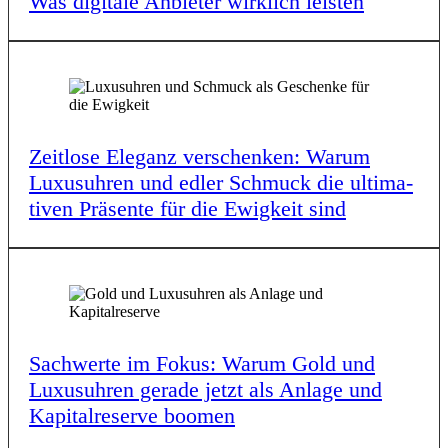
Was digi­ta­le Anbie­ter wirk­lich leis­ten
Zeit­lo­se Eleganz verschen­ken: Warum
Luxus­uh­ren und edler Schmuck die ulti­ma­
ti­ven Präsen­te für die Ewig­keit sind
Sach­wer­te im Fokus: Warum Gold und
Luxus­uh­ren gera­de jetzt als Anla­ge und
Kapi­tal­re­ser­ve boomen