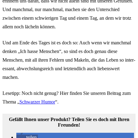
erin­nern uns daran, dass wir nicht allein sind mit unse­ren Gefüh­len.
Und manch­mal, nur manch­mal, machen sie den Unter­schied
zwischen einem schwie­ri­gen Tag und einem Tag, an dem wir trotz
allem noch lächeln können.
Und am Ende des Tages ist es doch so: Auch wenn wir manch­mal
denken „Ich hasse Menschen“, so sind es doch genau diese
Menschen, mit all ihren Fehlern und Makeln, die das Leben so inter­
es­sant, abwechs­lungs­reich und letzt­end­lich auch liebens­wert
machen.
Lese­tipp: Noch nicht genug? Hier finden Sie unse­ren Beitrag zum
Thema „
Schwar­zer Humor
“.
Gefällt Ihnen unser Produkt? Teilen Sie es doch mit Ihren
Freun­den!
teilen