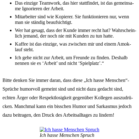
Das einzi­ge Team­work, das hier statt­fin­det, ist das gemein­sa­
me Igno­rie­ren der Arbeit.
Mitar­bei­ter sind wie Kopie­rer. Sie funk­tio­nie­ren nur, wenn
man sie stän­dig beauf­sich­tigt.
Wer hat gesagt, dass der Kunde immer recht hat? Wahr­schein­
lich jemand, der noch nie mit Kunden zu tun hatte.
Kaffee ist das einzi­ge, was zwischen mir und einem Amok­
lauf steht.
Ich gehe nicht zur Arbeit, um Freun­de zu finden. Deshalb
nennen sie es ‘Arbeit’ und nicht ‘Spiel­platz’.“
Bitte denken Sie immer daran, dass diese „Ich hasse Menschen“-
Sprüche humor­voll gemeint sind und nicht dazu gedacht sind,
echten Ärger oder Respekt­lo­sig­keit gegen­über Kolle­gen auszu­drü­
cken. Manch­mal kann ein biss­chen Humor und Sarkas­mus jedoch
dazu beitra­gen, den Druck des Arbeits­all­ta­ges zu lindern!
Ich hasse Menschen Spruch