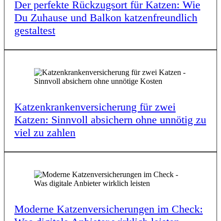
Der perfek­te Rück­zugs­ort für Katzen: Wie
Du Zuhau­se und Balkon katzen­freund­lich
gestal­test
Katzen­kran­ken­ver­si­che­rung für zwei
Katzen: Sinn­voll absi­chern ohne unnö­tig zu
viel zu zahlen
Moder­ne Katzen­ver­si­che­run­gen im Check: