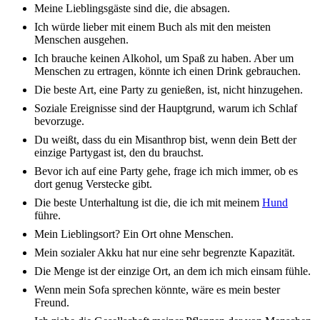
Meine Lieb­lings­gäs­te sind die, die absa­gen.
Ich würde lieber mit einem Buch als mit den meis­ten
Menschen ausge­hen.
Ich brau­che keinen Alko­hol, um Spaß zu haben. Aber um
Menschen zu ertra­gen, könn­te ich einen Drink gebrau­chen.
Die beste Art, eine Party zu genie­ßen, ist, nicht hinzu­ge­hen.
Sozia­le Ereig­nis­se sind der Haupt­grund, warum ich Schlaf
bevor­zu­ge.
Du weißt, dass du ein Misan­throp bist, wenn dein Bett der
einzi­ge Party­gast ist, den du brauchst.
Bevor ich auf eine Party gehe, frage ich mich immer, ob es
dort genug Verste­cke gibt.
Die beste Unter­hal­tung ist die, die ich mit meinem
Hund
führe.
Mein Lieb­lings­ort? Ein Ort ohne Menschen.
Mein sozia­ler Akku hat nur eine sehr begrenz­te Kapa­zi­tät.
Die Menge ist der einzi­ge Ort, an dem ich mich einsam fühle.
Wenn mein Sofa spre­chen könn­te, wäre es mein bester
Freund.