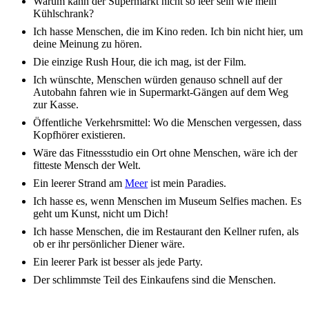
Warum kann der Super­markt nicht so leer sein wie mein
Kühl­schrank?
Ich hasse Menschen, die im Kino reden. Ich bin nicht hier, um
deine Meinung zu hören.
Die einzi­ge Rush Hour, die ich mag, ist der Film.
Ich wünsch­te, Menschen würden genau­so schnell auf der
Auto­bahn fahren wie in Super­markt-Gängen auf dem Weg
zur Kasse.
Öffent­li­che Verkehrs­mit­tel: Wo die Menschen verges­sen, dass
Kopf­hö­rer exis­tie­ren.
Wäre das Fitness­stu­dio ein Ort ohne Menschen, wäre ich der
fittes­te Mensch der Welt.
Ein leerer Strand am
Meer
ist mein Para­dies.
Ich hasse es, wenn Menschen im Muse­um Selfies machen. Es
geht um Kunst, nicht um Dich!
Ich hasse Menschen, die im Restau­rant den Kell­ner rufen, als
ob er ihr persön­li­cher Diener wäre.
Ein leerer Park ist besser als jede Party.
Der schlimms­te Teil des Einkau­fens sind die Menschen.