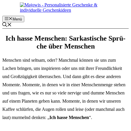
Zum
Inhalt
springen
Menü
Ich hasse Menschen: Sarkas­ti­sche Sprü­
che über Menschen
Menschen sind selt­sam, oder? Manch­mal können sie uns zum
Lachen brin­gen, uns inspi­rie­ren oder uns mit ihrer Freund­lich­keit
und Groß­zü­gig­keit über­ra­schen. Und dann gibt es diese ande­ren
Momen­te. Momen­te, in denen wir in einer Menschen­men­ge stehen
und uns fragen, wie es nur so viele nervi­ge und dumme Menschen
auf einem Plane­ten geben kann. Momen­te, in denen wir unse­ren
Kaffee schlür­fen, die Augen rollen und leise (oder manch­mal auch
laut) murmelnd denken: „
Ich hasse Menschen
“.