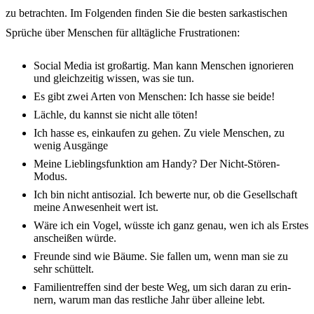
zu betrach­ten. Im Folgen­den finden Sie die besten sarkas­ti­schen
Sprü­che über Menschen für alltäg­li­che Frus­tra­tio­nen:
Social Media ist groß­ar­tig. Man kann Menschen igno­rie­ren
und gleich­zei­tig wissen, was sie tun.
Es gibt zwei Arten von Menschen: Ich hasse sie beide!
Läch­le, du kannst sie nicht alle töten!
Ich hasse es, einkau­fen zu gehen. Zu viele Menschen, zu
wenig Ausgän­ge
Meine Lieb­lings­funk­ti­on am Handy? Der Nicht-Stören-
Modus.
Ich bin nicht anti­so­zi­al. Ich bewer­te nur, ob die Gesell­schaft
meine Anwe­sen­heit wert ist.
Wäre ich ein Vogel, wüss­te ich ganz genau, wen ich als Erstes
anschei­ßen würde.
Freun­de sind wie Bäume. Sie fallen um, wenn man sie zu
sehr schüt­telt.
Fami­li­en­tref­fen sind der beste Weg, um sich daran zu erin­
nern, warum man das rest­li­che Jahr über allei­ne lebt.