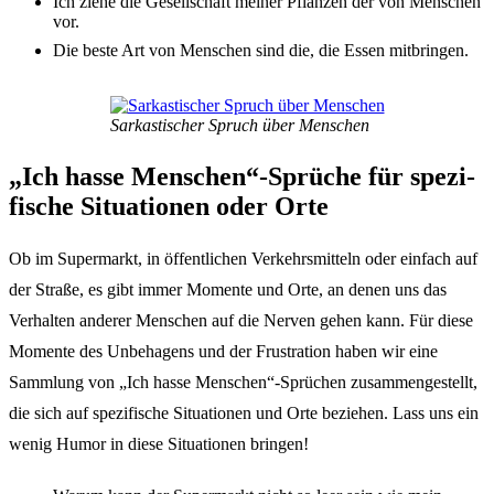
Ich ziehe die Gesell­schaft meiner Pflan­zen der von Menschen
vor.
Die beste Art von Menschen sind die, die Essen mitbrin­gen.
Sarkas­ti­scher Spruch über Menschen
„Ich hasse Menschen“-Sprüche für spezi­
fi­sche Situa­tio­nen oder Orte
Ob im Super­markt, in öffent­li­chen Verkehrs­mit­teln oder einfach auf
der Stra­ße, es gibt immer Momen­te und Orte, an denen uns das
Verhal­ten ande­rer Menschen auf die Nerven gehen kann. Für diese
Momen­te des Unbe­ha­gens und der Frus­tra­ti­on haben wir eine
Samm­lung von „Ich hasse Menschen“-Sprüchen zusam­men­ge­stellt,
die sich auf spezi­fi­sche Situa­tio­nen und Orte bezie­hen. Lass uns ein
wenig Humor in diese Situa­tio­nen brin­gen!