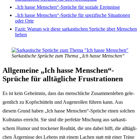
„Ich hasse Menschen“-Sprüche für sozia­le Ereig­nis­se
„Ich hasse Menschen“-Sprüche für spezi­fi­sche Situa­tio­nen
oder Orte
Fazit: Warum wir diese sarkas­ti­schen Sprü­che über Menschen
lieben
Sarkas­ti­sche Sprü­che zum Thema „Ich hasse Menschen“
Allge­mei­ne „Ich hasse Menschen“-
Sprüche
für alltäg­li­che Frus­tra­tio­nen
Es ist kein Geheim­nis, dass das mensch­li­che Zusam­men­le­ben gele­
gent­lich zu Kopf­schüt­teln und Augen­rol­len führen kann. Aus
diesem Grund haben „Ich hasse Menschen“-Sprüche einen solchen
Kult­sta­tus erreicht. Sie sind die perfek­te Mischung aus sarkas­ti­
schem Humor und trocke­ner Reali­tät, die uns dabei hilft, die alltäg­li­
chen Ärger­nis­se des Lebens mit einem Lachen statt mit einer Träne