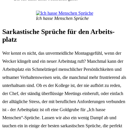
Ich hasse Menschen Sprü­che
Sarkas­ti­sche Sprü­che für den Arbeits­
platz
Wer kennt es nicht, das unver­meid­li­che Montags­ge­fühl, wenn der
Wecker klin­gelt und ein neuer Arbeits­tag ruft? Manch­mal kann der
Arbeits­platz ein Schmelz­tie­gel mensch­li­cher Persön­lich­kei­ten und
selt­sa­mer Verhal­tens­wei­sen sein, die manch­mal mehr frus­trie­rend als
unter­halt­sam sind. Ob es der Kolle­ge ist, der nie aufhört zu reden,
der Chef, der stän­dig über­flüs­si­ge Meetings einbe­ruft, oder einfach
der alltäg­li­che Stress, der mit beruf­li­chen Anfor­de­run­gen verbun­den
ist - der Arbeits­platz ist oft eine Gold­gru­be für „Ich hasse
Menschen“-Sprüche. Lassen wir also ein wenig Dampf ab und
tauchen ein in eini­ge der besten sarkas­ti­schen Sprü­che, die perfekt