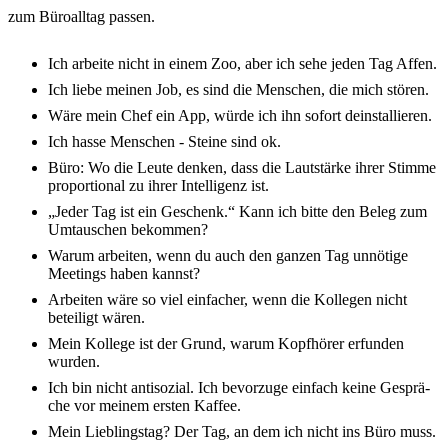
zum Büro­all­tag passen.
Ich arbei­te nicht in einem Zoo, aber ich sehe jeden Tag Affen.
Ich liebe meinen Job, es sind die Menschen, die mich stören.
Wäre mein Chef ein App, würde ich ihn sofort deinstal­lie­ren.
Ich hasse Menschen - Stei­ne sind ok.
Büro: Wo die Leute denken, dass die Laut­stär­ke ihrer Stim­me
propor­tio­nal zu ihrer Intel­li­genz ist.
„Jeder Tag ist ein Geschenk.“ Kann ich bitte den Beleg zum
Umtau­schen bekom­men?
Warum arbei­ten, wenn du auch den ganzen Tag unnö­ti­ge
Meetings haben kannst?
Arbei­ten wäre so viel einfa­cher, wenn die Kolle­gen nicht
betei­ligt wären.
Mein Kolle­ge ist der Grund, warum Kopf­hö­rer erfun­den
wurden.
Ich bin nicht anti­so­zi­al. Ich bevor­zu­ge einfach keine Gesprä­
che vor meinem ersten Kaffee.
Mein Lieb­lings­tag? Der Tag, an dem ich nicht ins Büro muss.