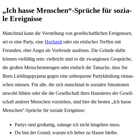
„Ich hasse Menschen“-Sprüche für sozia­
le Ereig­nis­se
Manch­mal kann die Vorstel­lung von gesell­schaft­li­chen Ereig­nis­sen,
sei es eine Party, eine
Hoch­zeit
oder ein einfa­ches Tref­fen mit
Freun­den, eher Angst als Vorfreu­de auslö­sen. Die Grün­de dafür
können viel­fäl­tig sein: viel­leicht sind es die zwang­lo­sen Gesprä­che,
die großen Menschen­men­gen oder einfach die Tatsa­che, dass Sie
Ihren Lieb­lings­py­ja­ma gegen eine unbe­que­me Party­klei­dung eintau­
schen müssen. Für alle, die sich manch­mal in sozia­len Situa­tio­nen
unwohl fühlen oder die die Gesell­schaft ihres Haus­tie­res der Gesell­
schaft ande­rer Menschen vorzie­hen, sind hier die besten „Ich hasse
Menschen“-Sprüche für sozia­le Ereig­nis­se:
Partys sind groß­ar­tig, solan­ge ich nicht hinge­hen muss.
Du bist der Grund, warum ich lieber zu Hause blei­be.