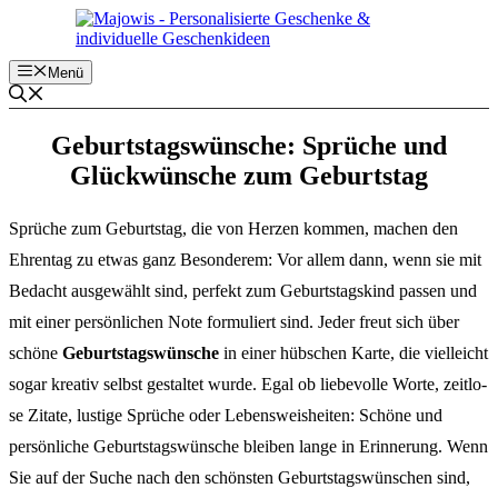
Zum
Inhalt
springen
Menü
Geburts­tags­wün­sche: Sprü­che und
Glück­wün­sche zum Geburts­tag
Sprü­che zum Geburts­tag, die von Herzen kommen, machen den
Ehren­tag zu etwas ganz Beson­de­rem: Vor allem dann, wenn sie mit
Bedacht ausge­wählt sind, perfekt zum Geburts­tags­kind passen und
mit einer persön­li­chen Note formu­liert sind. Jeder freut sich über
schö­ne
Geburts­tags­wün­sche
in einer hübschen Karte, die viel­leicht
sogar krea­tiv selbst gestal­tet wurde. Egal ob liebe­vol­le Worte, zeit­lo­
se Zita­te, lusti­ge Sprü­che oder Lebens­weis­hei­ten: Schö­ne und
persön­li­che Geburts­tags­wün­sche blei­ben lange in Erin­ne­rung. Wenn
Sie auf der Suche nach den schöns­ten Geburts­tags­wün­schen sind,