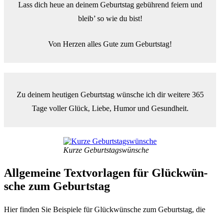
Lass dich heue an deinem Geburts­tag gebüh­rend feiern und
bleib’ so wie du bist!
Von Herzen alles Gute zum Geburts­tag!
Zu deinem heuti­gen Geburts­tag wünsche ich dir weite­re 365
Tage voller Glück, Liebe, Humor und Gesund­heit.
Kurze Geburts­tags­wün­sche
Allge­mei­ne Text­vor­la­gen für Glück­wün­
sche zum Geburts­tag
Hier finden Sie Beispie­le für Glück­wün­sche zum Geburts­tag, die