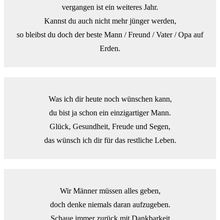
vergan­gen ist ein weite­res Jahr.
Kannst du auch nicht mehr jünger werden,
so bleibst du doch der beste Mann / Freund / Vater / Opa auf
Erden.
Was ich dir heute noch wünschen kann,
du bist ja schon ein einzig­ar­ti­ger Mann.
Glück, Gesund­heit, Freu­de und Segen,
das wünsch ich dir für das rest­li­che Leben.
Wir Männer müssen alles geben,
doch denke niemals daran aufzu­ge­ben.
Schaue immer zurück mit Dank­bar­keit