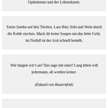
Opti­mis­mus und der Lebens­kunst.
Tanze Samba auf den Tischen. Lass Bier, Sekt und Wein durch
die Kehle zischen. Mach dir keine Sorgen um das liebe Geld,
im Notfall ist der Arzt schnell bestellt.
Wie fangen wir’s an? Das sage mir einer! Lang leben will
jeder­mann, alt werden keiner.
(Eduard von Bauern­feld)