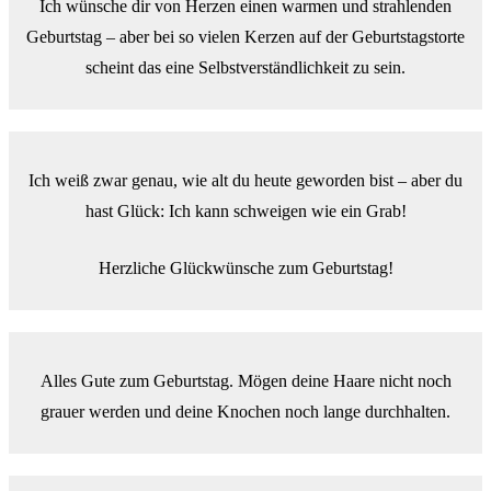
Ich wünsche dir von Herzen einen warmen und strah­len­den
Geburts­tag – aber bei so vielen Kerzen auf der Geburts­tags­tor­te
scheint das eine Selbst­ver­ständ­lich­keit zu sein.
Ich weiß zwar genau, wie alt du heute gewor­den bist – aber du
hast Glück: Ich kann schwei­gen wie ein Grab!
Herz­li­che Glück­wün­sche zum Geburts­tag!
Alles Gute zum Geburts­tag. Mögen deine Haare nicht noch
grau­er werden und deine Knochen noch lange durch­hal­ten.