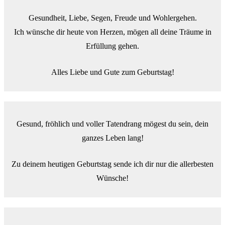
Gesund­heit, Liebe, Segen, Freu­de und Wohl­erge­hen.
Ich wünsche dir heute von Herzen, mögen all deine Träu­me in
Erfül­lung gehen.
Alles Liebe und Gute zum Geburts­tag!
Gesund, fröh­lich und voller Taten­drang mögest du sein, dein
ganzes Leben lang!
Zu deinem heuti­gen Geburts­tag sende ich dir nur die aller­bes­ten
Wünsche!