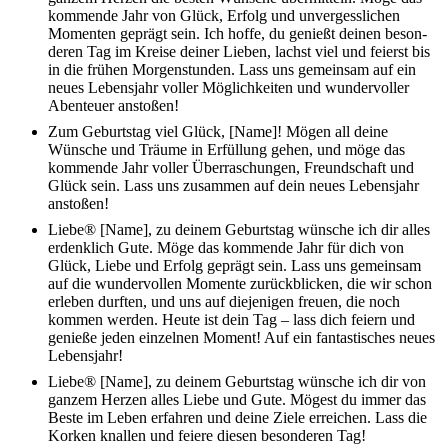
kommen­de Jahr von Glück, Erfolg und unver­gess­li­chen
Momen­ten geprägt sein. Ich hoffe, du genießt deinen beson­
de­ren Tag im Krei­se deiner Lieben, lachst viel und feierst bis
in die frühen Morgen­stun­den. Lass uns gemein­sam auf ein
neues Lebens­jahr voller Möglich­kei­ten und wunder­vol­ler
Aben­teu­er ansto­ßen!
Zum Geburts­tag viel Glück, [Name]! Mögen all deine
Wünsche und Träu­me in Erfül­lung gehen, und möge das
kommen­de Jahr voller Über­ra­schun­gen, Freund­schaft und
Glück sein. Lass uns zusam­men auf dein neues Lebens­jahr
ansto­ßen!
Liebe® [Name], zu deinem Geburts­tag wünsche ich dir alles
erdenk­lich Gute. Möge das kommen­de Jahr für dich von
Glück, Liebe und Erfolg geprägt sein. Lass uns gemein­sam
auf die wunder­vol­len Momen­te zurück­bli­cken, die wir schon
erle­ben durf­ten, und uns auf dieje­ni­gen freu­en, die noch
kommen werden. Heute ist dein Tag – lass dich feiern und
genie­ße jeden einzel­nen Moment! Auf ein fantas­ti­sches neues
Lebens­jahr!
Liebe® [Name], zu deinem Geburts­tag wünsche ich dir von
ganzem Herzen alles Liebe und Gute. Mögest du immer das
Beste im Leben erfah­ren und deine Ziele errei­chen. Lass die
Korken knal­len und feie­re diesen beson­de­ren Tag!