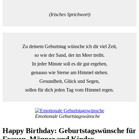
(Irisches Sprich­wort)
Zu deinem Geburts­tag wünsche ich dir viel Zeit,
so wie der Sand, der im Meer treibt.
In jeder Minu­te soll es dir gut erge­hen,
genau­so wie Ster­ne am Himmel stehen.
Gesund­heit, Glück und Segen,
sollen für dich jeden Tag vom Himmel regen.
Emotio­na­le Geburts­tags­wün­sche
Happy Birth­day: Geburts­tags­wün­sche für