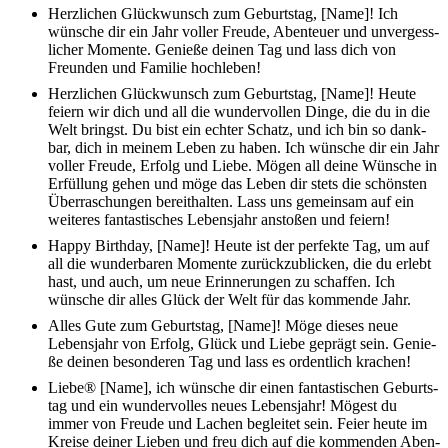
Herz­li­chen Glück­wunsch zum Geburts­tag, [Name]! Ich
wünsche dir ein Jahr voller Freu­de, Aben­teu­er und unver­gess­
li­cher Momen­te. Genie­ße deinen Tag und lass dich von
Freun­den und Fami­lie hoch­le­ben!
Herz­li­chen Glück­wunsch zum Geburts­tag, [Name]! Heute
feiern wir dich und all die wunder­vol­len Dinge, die du in die
Welt bringst. Du bist ein echter Schatz, und ich bin so dank­
bar, dich in meinem Leben zu haben. Ich wünsche dir ein Jahr
voller Freu­de, Erfolg und Liebe. Mögen all deine Wünsche in
Erfül­lung gehen und möge das Leben dir stets die schöns­ten
Über­ra­schun­gen bereit­hal­ten. Lass uns gemein­sam auf ein
weite­res fantas­ti­sches Lebens­jahr ansto­ßen und feiern!
Happy Birth­day, [Name]! Heute ist der perfek­te Tag, um auf
all die wunder­ba­ren Momen­te zurück­zu­bli­cken, die du erlebt
hast, und auch, um neue Erin­ne­run­gen zu schaf­fen. Ich
wünsche dir alles Glück der Welt für das kommen­de Jahr.
Alles Gute zum Geburts­tag, [Name]! Möge dieses neue
Lebens­jahr von Erfolg, Glück und Liebe geprägt sein. Genie­
ße deinen beson­de­ren Tag und lass es ordent­lich krachen!
Liebe® [Name], ich wünsche dir einen fantas­ti­schen Geburts­
tag und ein wunder­vol­les neues Lebens­jahr! Mögest du
immer von Freu­de und Lachen beglei­tet sein. Feier heute im
Krei­se deiner Lieben und freu dich auf die kommen­den Aben­