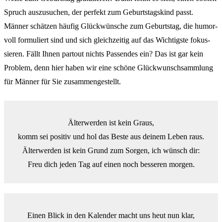
Spruch auszu­su­chen, der perfekt zum Geburts­tags­kind passt.
Männer schät­zen häufig Glück­wün­sche zum Geburts­tag, die humor­
voll formu­liert sind und sich gleich­zei­tig auf das Wich­tigs­te fokus­
sie­ren. Fällt Ihnen partout nichts Passen­des ein? Das ist gar kein
Problem, denn hier haben wir eine schö­ne Glück­wunsch­samm­lung
für Männer für Sie zusam­men­ge­stellt.
Älter­wer­den ist kein Graus,
komm sei posi­tiv und hol das Beste aus deinem Leben raus.
Älter­wer­den ist kein Grund zum Sorgen, ich wünsch dir:
Freu dich jeden Tag auf einen noch besse­ren morgen.
Einen Blick in den Kalen­der macht uns heut nun klar,