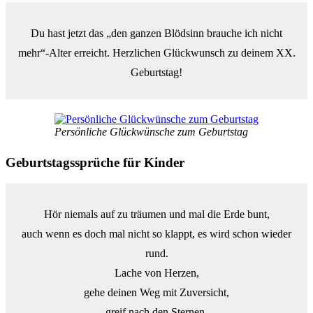
Du hast jetzt das „den ganzen Blöd­sinn brau­che ich nicht
mehr“-Alter erreicht. Herz­li­chen Glück­wunsch zu deinem XX.
Geburts­tag!
Persön­li­che Glück­wün­sche zum Geburts­tag
Geburts­tags­sprü­che für Kinder
Hör niemals auf zu träu­men und mal die Erde bunt,
auch wenn es doch mal nicht so klappt, es wird schon wieder
rund.
Lache von Herzen,
gehe deinen Weg mit Zuver­sicht,
greif nach den Ster­nen,