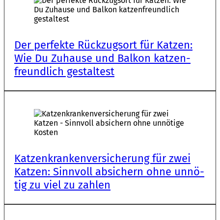
Der perfek­te Rück­zugs­ort für Katzen:
Wie Du Zuhau­se und Balkon katzen­
freund­lich gestal­test
Katzen­kran­ken­ver­si­che­rung für zwei
Katzen: Sinn­voll absi­chern ohne unnö­
tig zu viel zu zahlen