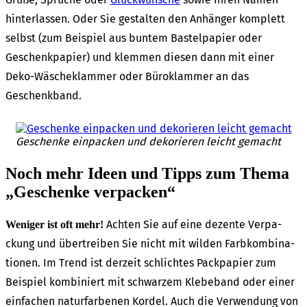
hinter­las­sen. Oder Sie gestal­ten den Anhän­ger komplett
selbst (zum Beispiel aus buntem Bastel­pa­pier oder
Geschenk­pa­pier) und klem­men diesen dann mit einer
Deko-Wäsche­klam­mer oder Büro­klam­mer an das
Geschenk­band.
Geschen­ke einpa­cken und deko­rie­ren leicht gemacht
Noch mehr Ideen und Tipps zum Thema
„Geschen­ke verpa­cken“
Achten Sie auf eine dezen­te Verpa­
Weni­ger ist oft mehr!
ckung und über­trei­ben Sie nicht mit wilden Farb­kom­bi­na­
tio­nen. Im Trend ist derzeit schlich­tes Pack­pa­pier zum
Beispiel kombi­niert mit schwar­zem Klebe­band oder einer
einfa­chen natur­far­be­nen Kordel. Auch die Verwen­dung von