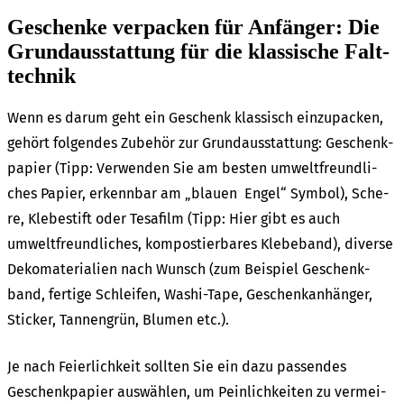
Geschen­ke verpa­cken für Anfän­ger: Die
Grund­aus­stat­tung für die klas­si­sche Falt­
tech­nik
Wenn es darum geht ein Geschenk klas­sisch einzu­pa­cken,
gehört folgen­des Zube­hör zur Grund­aus­stat­tung: Geschenk­
pa­pier (Tipp: Verwen­den Sie am besten umwelt­freund­li­
ches Papier, erkenn­bar am „blau­en Engel“ Symbol), Sche­
re, Klebe­stift oder Tesa­film (Tipp: Hier gibt es auch
umwelt­freund­li­ches, kompos­tier­ba­res Klebe­band), diver­se
Deko­ma­te­ria­li­en nach Wunsch (zum Beispiel Geschenk­
band, ferti­ge Schlei­fen, Washi-Tape, Geschenk­an­hän­ger,
Sticker, Tannen­grün, Blumen etc.).
Je nach Feier­lich­keit soll­ten Sie ein dazu passen­des
Geschenk­pa­pier auswäh­len, um Pein­lich­kei­ten zu vermei­