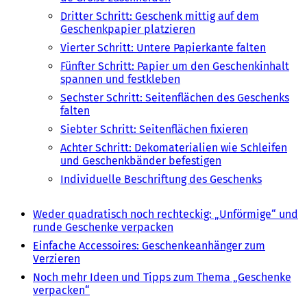
Drit­ter Schritt: Geschenk mittig auf dem
Geschenk­pa­pier plat­zie­ren
Vier­ter Schritt: Unte­re Papier­kan­te falten
Fünf­ter Schritt: Papier um den Geschenk­in­halt
span­nen und fest­kle­ben
Sechs­ter Schritt: Seiten­flä­chen des Geschenks
falten
Sieb­ter Schritt: Seiten­flä­chen fixie­ren
Achter Schritt: Deko­ma­te­ria­li­en wie Schlei­fen
und Geschenk­bän­der befes­ti­gen
Indi­vi­du­el­le Beschrif­tung des Geschenks
Weder quadra­tisch noch recht­eckig: „Unför­mi­ge“ und
runde Geschen­ke verpa­cken
Einfa­che Acces­soires: Geschen­ke­an­hän­ger zum
Verzie­ren
Noch mehr Ideen und Tipps zum Thema „Geschen­ke
verpa­cken“