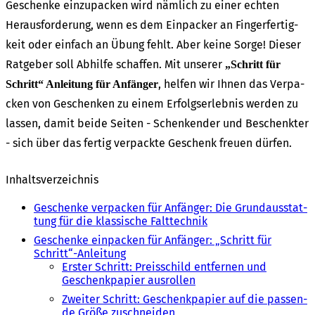
Geschen­ke einzu­pa­cken wird nämlich zu einer echten
Heraus­for­de­rung, wenn es dem Einpa­cker an Finger­fer­tig­
keit oder einfach an Übung fehlt. Aber keine Sorge! Dieser
Ratge­ber soll Abhil­fe schaf­fen. Mit unse­rer
„Schritt für
, helfen wir Ihnen das Verpa­
Schritt“ Anlei­tung für Anfän­ger
cken von Geschen­ken zu einem Erfolgs­er­leb­nis werden zu
lassen, damit beide Seiten - Schen­ken­der und Beschenk­ter
- sich über das fertig verpack­te Geschenk freu­en dürfen.
Inhalts­ver­zeich­nis
Geschen­ke verpa­cken für Anfän­ger: Die Grund­aus­stat­
tung für die klas­si­sche Falt­tech­nik
Geschen­ke einpa­cken für Anfän­ger: „Schritt für
Schritt“-Anleitung
Erster Schritt: Preis­schild entfer­nen und
Geschenk­pa­pier ausrol­len
Zwei­ter Schritt: Geschenk­pa­pier auf die passen­
de Größe zuschnei­den