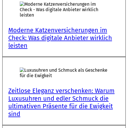
Moder­ne Katzen­ver­si­che­run­gen im
Check: Was digi­ta­le Anbie­ter wirk­lich
leis­ten
Zeit­lo­se Eleganz verschen­ken: Warum
Luxus­uh­ren und edler Schmuck die
ulti­ma­ti­ven Präsen­te für die Ewig­keit
sind