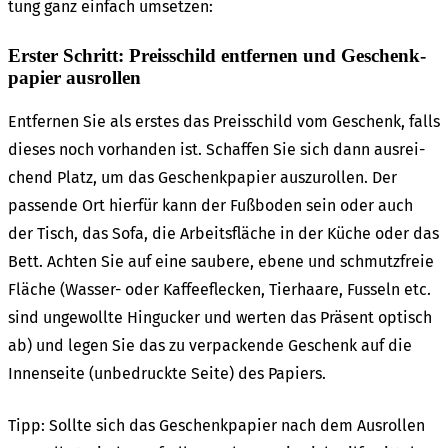
tung ganz einfach umset­zen:
Erster Schritt: Preis­schild entfer­nen und Geschenk­
pa­pier ausrol­len
Entfer­nen Sie als erstes das Preis­schild vom Geschenk, falls
dieses noch vorhan­den ist. Schaf­fen Sie sich dann ausrei­
chend Platz, um das Geschenk­pa­pier auszu­rol­len. Der
passen­de Ort hier­für kann der Fußbo­den sein oder auch
der Tisch, das Sofa, die Arbeits­flä­che in der Küche oder das
Bett. Achten Sie auf eine saube­re, ebene und schmutz­freie
Fläche (Wasser- oder Kaffee­fle­cken, Tier­haa­re, Fusseln etc.
sind unge­woll­te Hingu­cker und werten das Präsent optisch
ab) und legen Sie das zu verpa­cken­de Geschenk auf die
Innen­sei­te (unbe­druck­te Seite) des Papiers.
Tipp: Soll­te sich das Geschenk­pa­pier nach dem Ausrol­len