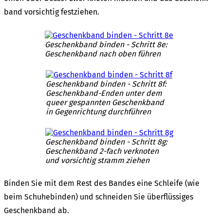
band vorsich­tig fest­zie­hen.
Geschenk­band binden - Schritt 8e:
Geschenk­band nach oben führen
Geschenk­band binden - Schritt 8f:
Geschenk­band-Enden unter dem
queer gespann­ten Geschenk­band
in Gegen­rich­tung durch­füh­ren
Geschenk­band binden - Schritt 8g:
Geschenk­band 2-fach verkno­ten
und vorsich­tig stramm ziehen
Binden Sie mit dem Rest des Bandes eine Schlei­fe (wie
beim Schu­he­bin­den) und schnei­den Sie über­flüs­si­ges
Geschenk­band ab.