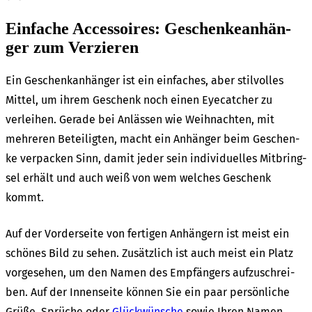
Einfa­che Acces­soires: Geschen­ke­an­hän­
ger zum Verzie­ren
Ein Geschenk­an­hän­ger ist ein einfa­ches, aber stil­vol­les
Mittel, um ihrem Geschenk noch einen Eyecat­cher zu
verlei­hen. Gera­de bei Anläs­sen wie Weih­nach­ten, mit
mehre­ren Betei­lig­ten, macht ein Anhän­ger beim Geschen­
ke verpa­cken Sinn, damit jeder sein indi­vi­du­el­les Mitbring­
sel erhält und auch weiß von wem welches Geschenk
kommt.
Auf der Vorder­sei­te von ferti­gen Anhän­gern ist meist ein
schö­nes Bild zu sehen. Zusätz­lich ist auch meist ein Platz
vorge­se­hen, um den Namen des Empfän­gers aufzu­schrei­
ben. Auf der Innen­sei­te können Sie ein paar persön­li­che
Grüße, Sprü­che oder
Glück­wün­sche
sowie Ihren Namen