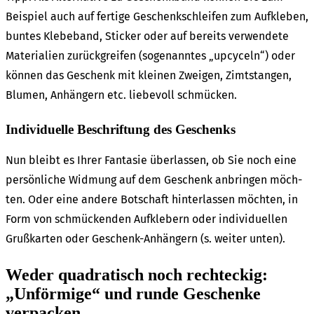
Beispiel auch auf ferti­ge Geschenk­schlei­fen zum Aufkle­ben,
buntes Klebe­band, Sticker oder auf bereits verwen­de­te
Mate­ria­li­en zurück­grei­fen (soge­nann­tes „upcy­celn“) oder
können das Geschenk mit klei­nen Zwei­gen, Zimt­stan­gen,
Blumen, Anhän­gern etc. liebe­voll schmü­cken.
Indi­vi­du­el­le Beschrif­tung des Geschenks
Nun bleibt es Ihrer Fanta­sie über­las­sen, ob Sie noch eine
persön­li­che Widmung auf dem Geschenk anbrin­gen möch­
ten. Oder eine ande­re Botschaft hinter­las­sen möch­ten, in
Form von schmü­cken­den Aufkle­bern oder indi­vi­du­el­len
Gruß­kar­ten oder Geschenk-Anhän­gern (s. weiter unten).
Weder quadra­tisch noch recht­eckig:
„Unför­mi­ge“ und runde Geschen­ke
verpa­cken