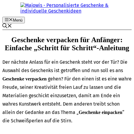
Zum
Inhalt
springen
Menü
Geschen­ke verpa­cken für Anfän­ger:
Einfa­che „Schritt für Schritt“-Anleitung
Der nächs­te Anlass für ein Geschenk steht vor der Tür? Die
Auswahl des Geschenks ist getrof­fen und nun soll es ans
gehen? Für den einen ist es eine wahre
Geschen­ke verpa­cken
Freu­de, seiner Krea­ti­vi­tät frei­en Lauf zu lassen und die
Mate­ria­li­en geschickt einzu­set­zen, damit am Ende ein
wahres Kunst­werk entsteht. Dem ande­ren treibt schon
allein der Gedan­ke an das Thema „
“
Geschen­ke einpa­cken
die Schweiß­per­len auf die Stirn.