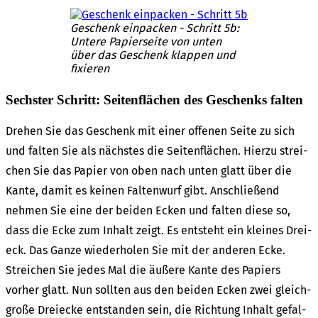
Geschenk einpa­cken - Schritt 5b:
Unte­re Papier­sei­te von unten
über das Geschenk klap­pen und
fixie­ren
Sechs­ter Schritt: Seiten­flä­chen des Geschenks falten
Drehen Sie das Geschenk mit einer offe­nen Seite zu sich
und falten Sie als nächs­tes die Seiten­flä­chen. Hier­zu strei­
chen Sie das Papier von oben nach unten glatt über die
Kante, damit es keinen Falten­wurf gibt. Anschlie­ßend
nehmen Sie eine der beiden Ecken und falten diese so,
dass die Ecke zum Inhalt zeigt. Es entsteht ein klei­nes Drei­
eck. Das Ganze wieder­ho­len Sie mit der ande­ren Ecke.
Strei­chen Sie jedes Mal die äuße­re Kante des Papiers
vorher glatt. Nun soll­ten aus den beiden Ecken zwei gleich­
gro­ße Drei­ecke entstan­den sein, die Rich­tung Inhalt gefal­