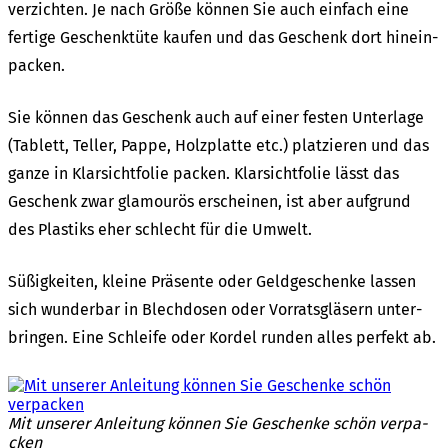
verzich­ten. Je nach Größe können Sie auch einfach eine
ferti­ge Geschenk­tü­te kaufen und das Geschenk dort hinein­
pa­cken.
Sie können das Geschenk auch auf einer festen Unter­la­ge
(Tablett, Teller, Pappe, Holz­plat­te etc.) plat­zie­ren und das
ganze in Klar­sicht­fo­lie packen. Klar­sicht­fo­lie lässt das
Geschenk zwar glamou­rös erschei­nen, ist aber aufgrund
des Plas­tiks eher schlecht für die Umwelt.
Süßig­kei­ten, klei­ne Präsen­te oder Geld­ge­schen­ke lassen
sich wunder­bar in Blech­do­sen oder Vorrats­glä­sern unter­
brin­gen. Eine Schlei­fe oder Kordel runden alles perfekt ab.
Mit unse­rer Anlei­tung können Sie Geschen­ke schön verpa­
cken