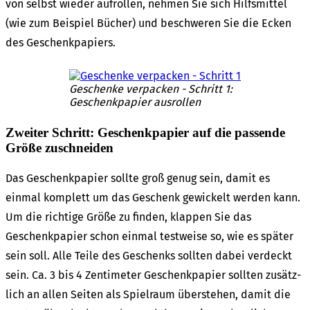
von selbst wieder aufrol­len, nehmen Sie sich Hilfs­mit­tel
(wie zum Beispiel Bücher) und beschwe­ren Sie die Ecken
des Geschenk­pa­piers.
Geschen­ke verpa­cken - Schritt 1:
Geschenk­pa­pier ausrol­len
Zwei­ter Schritt: Geschenk­pa­pier auf die passen­de
Größe zuschnei­den
Das Geschenk­pa­pier soll­te groß genug sein, damit es
einmal komplett um das Geschenk gewi­ckelt werden kann.
Um die rich­ti­ge Größe zu finden, klap­pen Sie das
Geschenk­pa­pier schon einmal test­wei­se so, wie es später
sein soll. Alle Teile des Geschenks soll­ten dabei verdeckt
sein. Ca. 3 bis 4 Zenti­me­ter Geschenk­pa­pier soll­ten zusätz­
lich an allen Seiten als Spiel­raum über­ste­hen, damit die