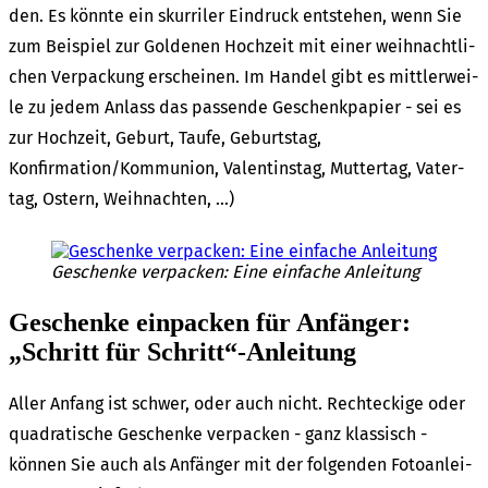
den. Es könn­te ein skur­ri­ler Eindruck entste­hen, wenn Sie
zum Beispiel zur Golde­nen Hoch­zeit mit einer weih­nacht­li­
chen Verpa­ckung erschei­nen. Im Handel gibt es mitt­ler­wei­
le zu jedem Anlass das passen­de Geschenk­pa­pier - sei es
zur Hoch­zeit, Geburt, Taufe, Geburts­tag,
Konfirmation/Kommunion, Valen­tins­tag, Mutter­tag, Vater­
tag, Ostern, Weih­nach­ten, …)
Geschen­ke verpa­cken: Eine einfa­che Anlei­tung
Geschen­ke einpa­cken für Anfän­ger:
„Schritt für Schritt“-Anleitung
Aller Anfang ist schwer, oder auch nicht. Recht­ecki­ge oder
quadra­ti­sche Geschen­ke verpa­cken - ganz klas­sisch -
können Sie auch als Anfän­ger mit der folgen­den Foto­an­lei­