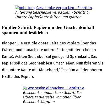
Anlei­tung Geschen­ke verpa­cken - Schritt 4:
Unte­re Papier­kan­te falten und glät­ten
Fünf­ter Schritt: Papier um den Geschenk­in­halt
span­nen und fest­kle­ben
Klap­pen Sie erst die obere Seite des Papiers über das
Präsent und danach die unte­re Seite (mit der schö­nen
Kante). Achten Sie dabei auf genü­gend Spann­kraft: Das
Papier soll das Geschenk fest umschie­ßen. Nun fixie­ren Sie
die unte­re Kante mit Klebeband/ Tesa­film auf der oberen
Hälf­te des Papiers.
Geschen­ke einpa­cken - Schritt 5a:
Obere Papier­sei­te von oben über
Geschenk klap­pen