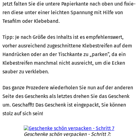
Jetzt falten Sie die unte­re Papier­kan­te nach oben und fixie­
ren diese unter einer leich­ten Span­nung mit Hilfe von
Tesa­film oder Klebe­band.
Tipp: Je nach Größe des Inhalts ist es empfeh­lens­wert,
vorher ausrei­chend zuge­schnit­te­ne Klebe­strei­fen auf dem
Hand­rü­cken oder an der Tisch­kan­te zu „parken“, da ein
Klebe­strei­fen manch­mal nicht ausreicht, um die Ecken
sauber zu verkle­ben.
Das ganze Proze­de­re wieder­ho­len Sie nun auf der ande­ren
Seite des Geschenks als letz­tes drehen Sie das Geschenk
um. Geschafft! Das Geschenk ist einge­packt, Sie können
stolz auf sich sein!
Geschen­ke schön verpa­cken - Schritt 7: