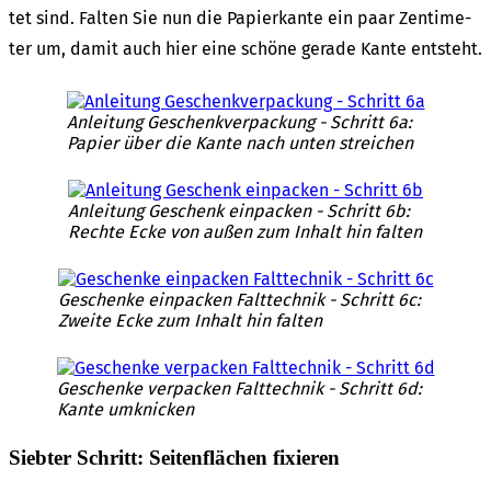
tet sind. Falten Sie nun die Papier­kan­te ein paar Zenti­me­
ter um, damit auch hier eine schö­ne gera­de Kante entsteht.
Anlei­tung Geschenk­ver­pa­ckung - Schritt 6a:
Papier über die Kante nach unten strei­chen
Anlei­tung Geschenk einpa­cken - Schritt 6b:
Rech­te Ecke von außen zum Inhalt hin falten
Geschen­ke einpa­cken Falt­tech­nik - Schritt 6c:
Zwei­te Ecke zum Inhalt hin falten
Geschen­ke verpa­cken Falt­tech­nik - Schritt 6d:
Kante umkni­cken
Sieb­ter Schritt: Seiten­flä­chen fixie­ren