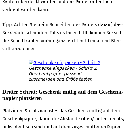
Kanten über­deckt werden und das Papier ordent­lich
verklebt werden kann.
Tipp: Achten Sie beim Schnei­den des Papiers darauf, dass
Sie gera­de schnei­den. Falls es Ihnen hilft, können Sie sich
die Schnitt­kan­ten vorher ganz leicht mit Line­al und Blei­
stift anzeich­nen.
Geschen­ke einpa­cken - Schritt 2:
Geschenk­pa­pier passend
zuschnei­den und Größe testen
Drit­ter Schritt: Geschenk mittig auf dem Geschenk­
pa­pier plat­zie­ren
Plat­zie­ren Sie als nächs­tes das Geschenk mittig auf dem
Geschenk­pa­pier, damit die Abstän­de oben/ unten, rechts/
links iden­tisch sind und auf dem zuge­schnit­te­nen Papier