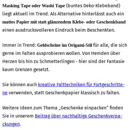
(buntes Deko-Klebe­band)
Masking Tape oder Washi Tape
liegt aktu­ell im Trend. Als Alter­na­ti­ve hinter­lässt auch ein
mattes Papier mit statt glän­zen­dem Klebe- oder Geschenk­band
einen ausdrucks­vol­le­ren Eindruck beim Beschenk­ten.
Immer in Trend:
für alle, die sich
Geld­schei­ne im Origa­mi-Stil
gerne im Falten auspro­bie­ren wollen. Von Hemden über
Herzen bis hin zu Schmet­ter­lin­gen - hier sind der Fanta­sie
kaum Gren­zen gesetzt.
Sie können auch
krea­ti­ve Falt­tech­ni­ken für Fort­ge­schrit­te­
ne
verwen­den, statt Geschenk­pa­pier klas­sisch zu falten.
Weite­re Ideen zum Thema „Geschen­ke einpa­cken“ finden
Sie in unse­rem
Beitrag über nach­hal­ti­ge Geschenk­ver­pa­
ckun­gen
.