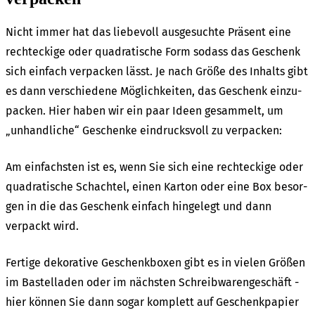
Nicht immer hat das liebe­voll ausge­such­te Präsent eine
recht­ecki­ge oder quadra­ti­sche Form sodass das Geschenk
sich einfach verpa­cken lässt. Je nach Größe des Inhalts gibt
es dann verschie­de­ne Möglich­kei­ten, das Geschenk einzu­
pa­cken. Hier haben wir ein paar Ideen gesam­melt, um
„unhand­li­che“ Geschen­ke eindrucks­voll zu verpa­cken:
Am einfachs­ten ist es, wenn Sie sich eine recht­ecki­ge oder
quadra­ti­sche Schach­tel, einen Karton oder eine Box besor­
gen in die das Geschenk einfach hinge­legt und dann
verpackt wird.
Ferti­ge deko­ra­ti­ve Geschenk­bo­xen gibt es in vielen Größen
im Bastel­la­den oder im nächs­ten Schreib­wa­ren­ge­schäft -
hier können Sie dann sogar komplett auf Geschenk­pa­pier