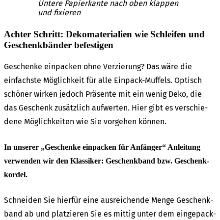
Unte­re Papier­kan­te nach oben klap­pen
und fixie­ren
Achter Schritt: Deko­ma­te­ria­li­en wie Schlei­fen und
Geschenk­bän­der befes­ti­gen
Geschen­ke einpa­cken ohne Verzie­rung? Das wäre die
einfachs­te Möglich­keit für alle Einpack-Muffels. Optisch
schö­ner wirken jedoch Präsen­te mit ein wenig Deko, die
das Geschenk zusätz­lich aufwer­ten. Hier gibt es verschie­
de­ne Möglich­kei­ten wie Sie vorge­hen können.
In unse­rer „Geschen­ke einpa­cken für Anfän­ger“ Anlei­tung
verwen­den wir den Klas­si­ker: Geschenk­band bzw. Geschenk­
kor­del.
Schnei­den Sie hier­für eine ausrei­chen­de Menge Geschenk­
band ab und plat­zie­ren Sie es mittig unter dem einge­pack­