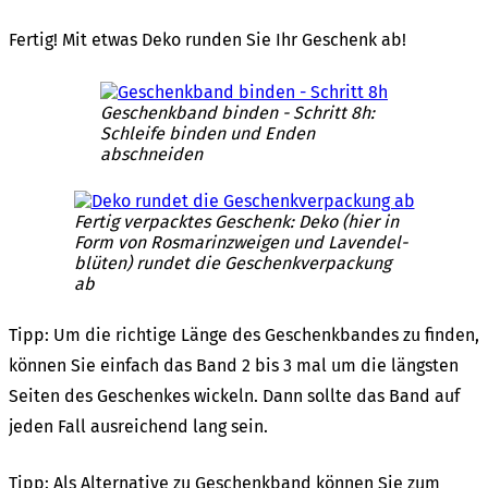
Fertig! Mit etwas Deko runden Sie Ihr Geschenk ab!
Geschenk­band binden - Schritt 8h:
Schlei­fe binden und Enden
abschnei­den
Fertig verpack­tes Geschenk: Deko (hier in
Form von Rosma­rin­zwei­gen und Laven­del­
blü­ten) rundet die Geschenk­ver­pa­ckung
ab
Tipp: Um die rich­ti­ge Länge des Geschenk­ban­des zu finden,
können Sie einfach das Band 2 bis 3 mal um die längs­ten
Seiten des Geschen­kes wickeln. Dann soll­te das Band auf
jeden Fall ausrei­chend lang sein.
Tipp: Als Alter­na­ti­ve zu Geschenk­band können Sie zum